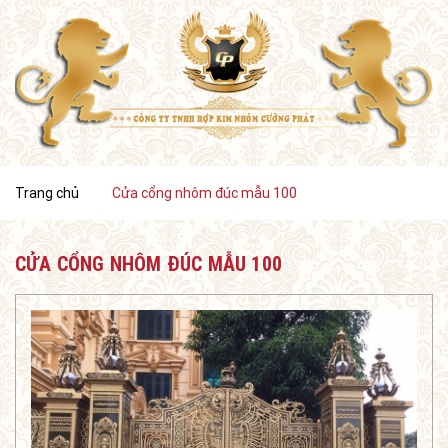
Trang chủ
Cửa cổng nhôm đúc mẫu 100
CỬA CỔNG NHÔM ĐÚC MẪU 100