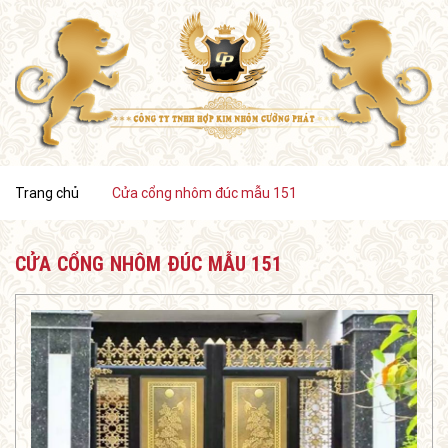
Trang chủ
Cửa cổng nhôm đúc mẫu 151
CỬA CỔNG NHÔM ĐÚC MẪU 151