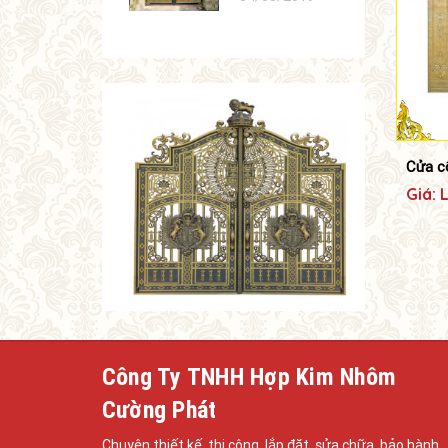
Cửa c
Giá: 
Công Ty TNHH Hợp Kim Nhôm
Cường Phát
Chuyên thiết kế, thi công, lắp đặt, sửa chữa, bảo hành