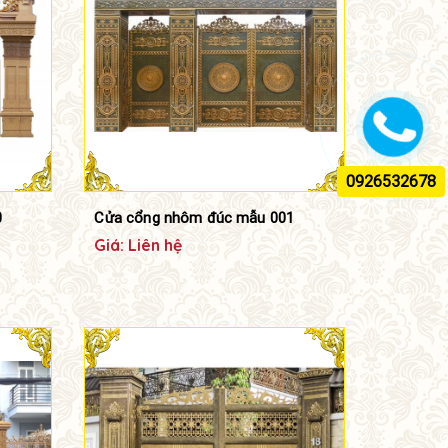
0926532678
0
Cửa cổng nhôm đúc mẫu 001
Giá: Liên hệ