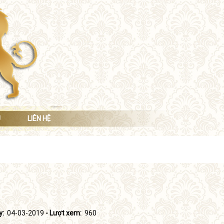
Ụ
LIÊN HỆ
y:
04-03-2019
- Lượt xem:
960